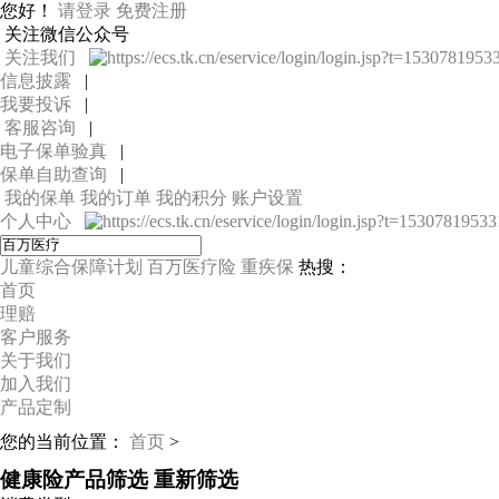
您好！
请登录
免费注册
关注微信公众号
关注我们
信息披露
|
我要投诉
|
客服咨询
|
电子保单验真
|
保单自助查询
|
我的保单
我的订单
我的积分
账户设置
个人中心
儿童综合保障计划
百万医疗险
重疾保
热搜：
首页
理赔
客户服务
关于我们
加入我们
产品定制
您的当前位置：
首页
>
健康险产品筛选
重新筛选