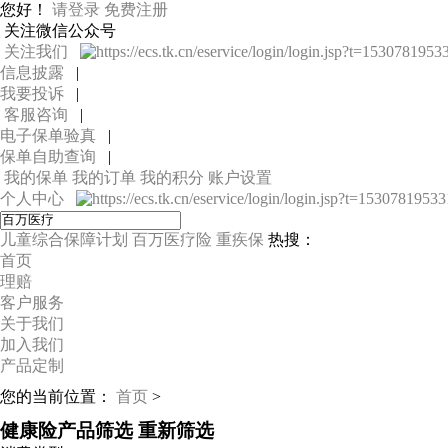
您好！
请登录
免费注册
关注微信公众号
关注我们
信息披露
|
我要投诉
|
客服咨询
|
电子保单验真
|
保单自助查询
|
我的保单
我的订单
我的积分
账户设置
个人中心
儿童综合保障计划
百万医疗险
重疾保
热搜：
首页
理赔
客户服务
关于我们
加入我们
产品定制
您的当前位置：
首页
>
健康险产品筛选
重新筛选