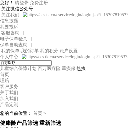
您好！
请登录
免费注册
关注微信公众号
关注我们
信息披露
|
我要投诉
|
客服咨询
|
电子保单验真
|
保单自助查询
|
我的保单
我的订单
我的积分
账户设置
个人中心
儿童综合保障计划
百万医疗险
重疾保
热搜：
首页
理赔
客户服务
关于我们
加入我们
产品定制
您的当前位置：
首页
>
健康险产品筛选
重新筛选