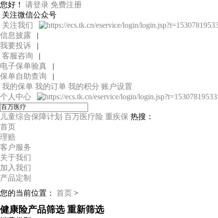
您好！
请登录
免费注册
关注微信公众号
关注我们
信息披露
|
我要投诉
|
客服咨询
|
电子保单验真
|
保单自助查询
|
我的保单
我的订单
我的积分
账户设置
个人中心
儿童综合保障计划
百万医疗险
重疾保
热搜：
首页
理赔
客户服务
关于我们
加入我们
产品定制
您的当前位置：
首页
>
健康险产品筛选
重新筛选