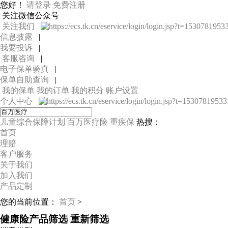
您好！
请登录
免费注册
关注微信公众号
关注我们
信息披露
|
我要投诉
|
客服咨询
|
电子保单验真
|
保单自助查询
|
我的保单
我的订单
我的积分
账户设置
个人中心
儿童综合保障计划
百万医疗险
重疾保
热搜：
首页
理赔
客户服务
关于我们
加入我们
产品定制
您的当前位置：
首页
>
健康险产品筛选
重新筛选