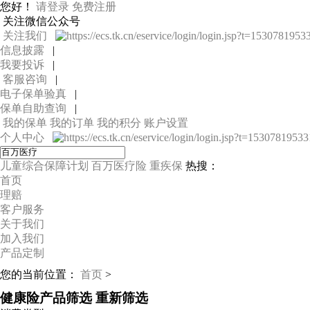
您好！
请登录
免费注册
关注微信公众号
关注我们
信息披露
|
我要投诉
|
客服咨询
|
电子保单验真
|
保单自助查询
|
我的保单
我的订单
我的积分
账户设置
个人中心
儿童综合保障计划
百万医疗险
重疾保
热搜：
首页
理赔
客户服务
关于我们
加入我们
产品定制
您的当前位置：
首页
>
健康险产品筛选
重新筛选