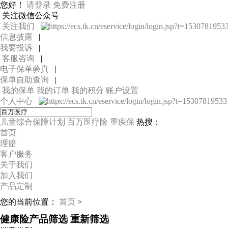
您好！
请登录
免费注册
关注微信公众号
关注我们
信息披露
|
我要投诉
|
客服咨询
|
电子保单验真
|
保单自助查询
|
我的保单
我的订单
我的积分
账户设置
个人中心
儿童综合保障计划
百万医疗险
重疾保
热搜：
首页
理赔
客户服务
关于我们
加入我们
产品定制
您的当前位置：
首页
>
健康险产品筛选
重新筛选