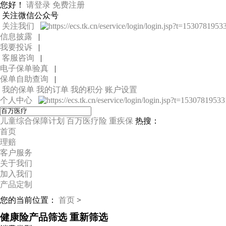
您好！
请登录
免费注册
关注微信公众号
关注我们
信息披露
|
我要投诉
|
客服咨询
|
电子保单验真
|
保单自助查询
|
我的保单
我的订单
我的积分
账户设置
个人中心
儿童综合保障计划
百万医疗险
重疾保
热搜：
首页
理赔
客户服务
关于我们
加入我们
产品定制
您的当前位置：
首页
>
健康险产品筛选
重新筛选